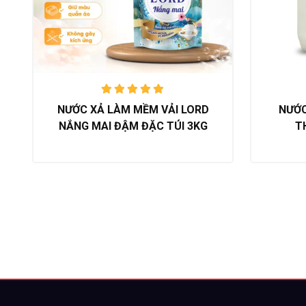
Được xếp
NƯỚC XẢ LÀM MỀM VẢI LORD
NƯỚC
hạng
5.00
NẮNG MAI ĐẬM ĐẶC TÚI 3KG
T
trên 5