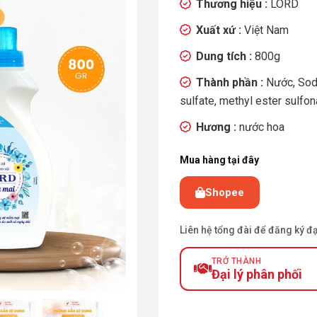
Thương hiệu :
LORD
Xuất xứ :
Việt Nam
Dung tích :
800g
Thành phần :
Nước, Sod
sulfate, methyl ester sulfo
Hương :
nước hoa
Mua hàng tại đây
Shopee
Liên hệ tổng đài để đăng ký đ
TRỞ THÀNH
Đại lý phân phối