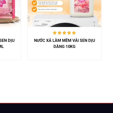
Được xếp
SEN DỊU
NƯỚC XẢ LÀM MỀM VẢI SEN DỊU
hạng
5.00
ML
DÀNG 10KG
trên 5