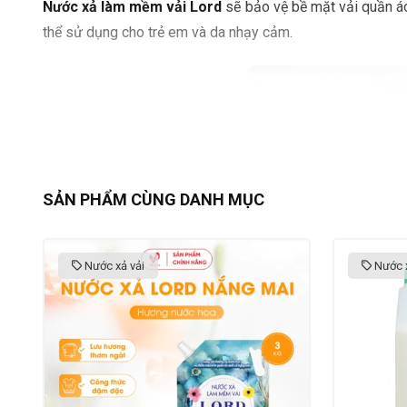
Nước xả làm mềm vải Lord
sẽ bảo vệ bề mặt vải quần á
thể sử dụng cho trẻ em và da nhạy cảm.
SẢN PHẨM CÙNG DANH MỤC
Nước xả vải
Nước x