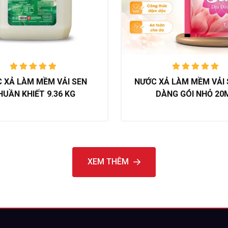
Được xếp
Được xếp
 XẢ LÀM MỀM VẢI SEN
NƯỚC XẢ LÀM MỀM VẢI 
hạng
5.00
hạng
5.00
HUẦN KHIẾT 9.36 KG
DÀNG GÓI NHỎ 20
trên 5
trên 5
XEM THÊM