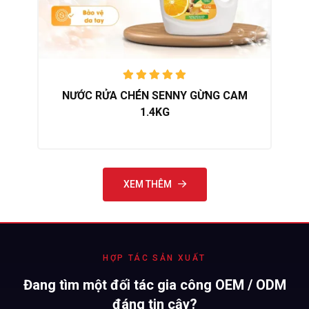
Thân thiện với môi trường:
Công thức phân hủy sinh học, an toàn với nguồn nước và
hệ sinh thái.
Được xếp
NƯỚC RỬA CHÉN SENNY GỪNG CAM
hạng
5.00
1.4KG
trên 5
XEM THÊM
HỢP TÁC SẢN XUẤT
Đang tìm một đối tác gia công OEM / ODM
đáng tin cậy?