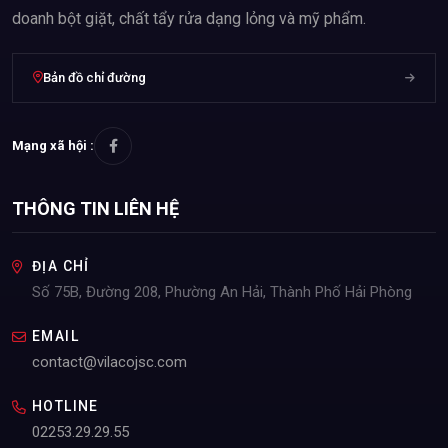
doanh bột giặt, chất tẩy rửa dạng lỏng và mỹ phẩm.
mặt.
Bản đồ chỉ đường
HƯỚNG DẪN SỬ DỤNG
- Đổ 1 lượng vừa đủ trực tiếp vào miếng rửa chén đã được thấm
nước.
Mạng xã hội :
- Lau rửa lên chén, bát, sau đó tráng lại bằng nước sạch.
THÔNG TIN LIÊN HỆ
LƯU Ý
ĐỊA CHỈ
- Đóng chặt nắp sau khi sử dụng.
Số 75B, Đường 208, Phường An Hải, Thành Phố Hải Phòng
- Để xa tầm tay của trẻ em.
EMAIL
contact@vilacojsc.com
- Tránh để nước lau sàn dính phải vào mắt. Nếu có thì nhanh
chóng rửa sạch với nước rồi thăm khám với bác sĩ.
HOTLINE
02253.29.29.55