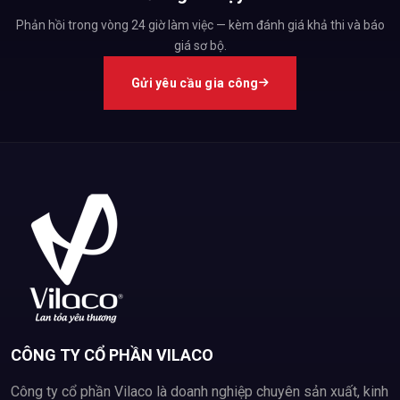
Phản hồi trong vòng 24 giờ làm việc — kèm đánh giá khả thi và báo
giá sơ bộ.
Gửi yêu cầu gia công
Nước rửa chén Oroplus khử hết mùi thức ăn nặng mùi trên chén
dĩa
CÔNG DỤNG SẢN PHẨM
- Nước rửa chén Oroplus khử hết mùi thức ăn nặng mùi trên
chén dĩa, ngăn ngừa sự phát triển của tác nhân gây hại trên đồ
dùng.
- Sản phẩm có khả năng làm sạch bát đĩa, dụng cụ nhà bếp và
đồ dùng đựng thực phẩm một cách nhanh chóng.
CÔNG TY CỔ PHẦN VILACO
- Oroplus trả lại vẻ sáng bóng, trong suốt cho đồ thủy tinh hay
Công ty cổ phần Vilaco là doanh nghiệp chuyên sản xuất, kinh
pha lê, không gây cảm giác nhờn, dính hay vết sọc mờ trên bề