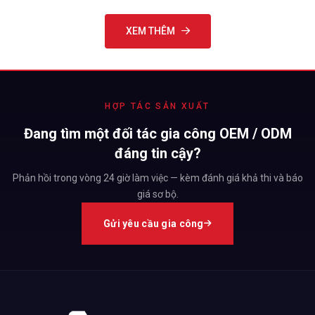
XEM THÊM
HỢP TÁC SẢN XUẤT
Đang tìm một đối tác gia công OEM / ODM
đáng tin cậy?
Phản hồi trong vòng 24 giờ làm việc — kèm đánh giá khả thi và báo
giá sơ bộ.
Gửi yêu cầu gia công
Nước lau sàn Senny thiên nhiên hương sả chanh kháng khuẩn,
đuổi côn trùng hiệu quả
Bạn đang tìm kiếm một sản phẩm lau sàn làm sạch hiệu quả,
hương thơm dịu nhẹ và đuổi côn trùng hiệu quả? Senny lau sàn