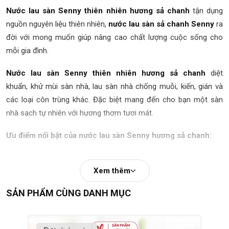
Nước lau sàn Senny thiên nhiên hương sả chanh
tận dụng
nguồn nguyên liệu thiên nhiên,
nước lau sàn sả chanh Senny
ra
đời với mong muốn giúp nâng cao chất lượng cuộc sống cho
mỗi gia đình.
Nước lau sàn Senny thiên nhiên hương sả chanh
diệt
khuẩn, khử mùi sàn nhà, lau sàn nhà chống muỗi, kiến, gián và
các loại côn trùng khác. Đặc biệt mang đến cho bạn một sàn
nhà sạch tự nhiên với hương thơm tươi mát.
Ưu điểm nổi bật của nước lau sàn Senny hương sả chanh:
Giải pháp làm sạch,
kháng khuẩn
, khử mùi an toàn cho gia
Xem thêm
đình có trẻ nhỏ, người lớn tuổi, da nhạy cảm.
Nước lau sàn Senny thiên nhiên hương sả chanh
giúp xua
SẢN PHẨM CÙNG DANH MỤC
đuổi ruồi, muỗi và côn trùng. Hương sả tự nhiên tạo cảm giác
thư giãn, giảm căng thẳng. Diệt hoàn toàn Vi rút, vi khuẩn,