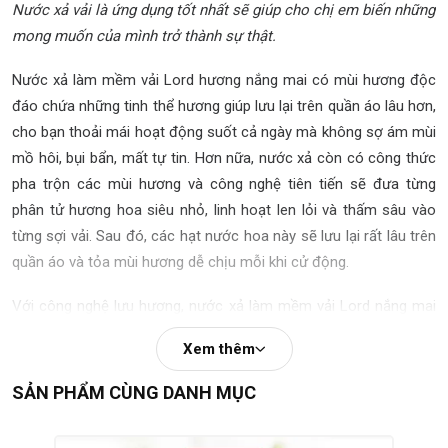
Nước xả vải là ứng dụng tốt nhất sẽ giúp cho chị em biến những
mong muốn của mình trở thành sự thật.
Nước xả làm mềm vải Lord hương nắng mai có mùi hương độc
đáo chứa những tinh thể hương giúp lưu lại trên quần áo lâu hơn,
cho bạn thoải mái hoạt động suốt cả ngày mà không sợ ám mùi
mồ hôi, bụi bẩn, mất tự tin. Hơn nữa, nước xả còn có công thức
pha trộn các mùi hương và công nghệ tiên tiến sẽ đưa từng
phân tử hương hoa siêu nhỏ, linh hoạt len lỏi và thấm sâu vào
từng sợi vải. Sau đó, các hạt nước hoa này sẽ lưu lại rất lâu trên
quần áo và tỏa mùi hương dễ chịu mỗi khi cử động.
Với công nghệ lưu hương, nước xả làm mềm vải Lord nắng mai
giúp áo quần tỏa hương thơm ngát theo từng cử động của bạn
Xem thêm
suốt cả ngày dài. Chỉ cần một lần xả, áo quần sạch xà phòng và
thơm ngát đến bất ngờ.
SẢN PHẨM CÙNG DANH MỤC