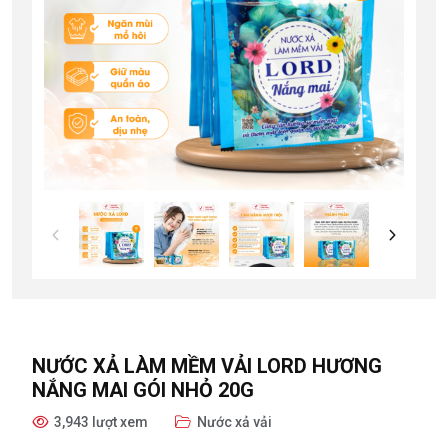
NƯỚC XẢ LÀM MỀM VẢI LORD HƯƠNG
NẮNG MAI GÓI NHỎ 20G
3,943 lượt xem
Nước xả vải