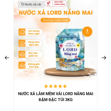
Nước xả vải
Được xếp
NƯỚC XẢ LÀM MỀM VẢI LORD NẮNG MAI
hạng
5.00
Cùng tận hưởng sự mềm mại và thơm mát trên quần áo suốt cả
ĐẬM ĐẶC TÚI 3KG
trên 5
ngày với nước xả làm mềm vải Lord hương nắng mai