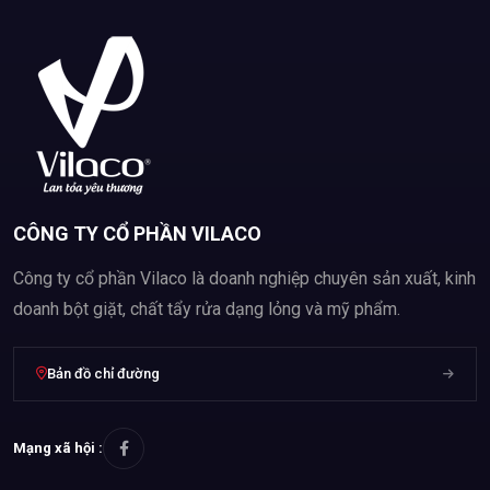
kiệm chi phí giặt giũ cho các mẹ nội trợ.
Với nước xả vải Lord làm mềm vải, quần áo sẽ đẩy lùi được
những dấu hiệu “lão hoá” và luôn tươi mới bền màu bền vải như
ban đầu.
CÔNG TY CỔ PHẦN VILACO
Công ty cổ phần Vilaco là doanh nghiệp chuyên sản xuất, kinh
doanh bột giặt, chất tẩy rửa dạng lỏng và mỹ phẩm.
Bản đồ chỉ đường
Mạng xã hội :