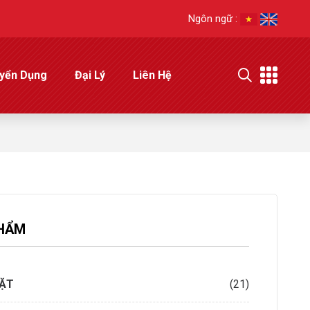
Ngôn ngữ :
yển Dụng
Đại Lý
Liên Hệ
HẨM
IẶT
(21)