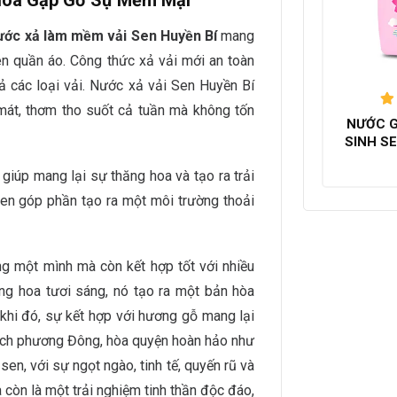
 Hoa Gặp Gỡ Sự Mềm Mại
ớc xả làm mềm vải Sen Huyền Bí
mang
n quần áo. Công thức xả vải mới an toàn
cả các loại vải. Nước xả vải Sen Huyền Bí
mát, thơm tho suốt cả tuần mà không tốn
NƯỚC G
h
SINH S
iúp mang lại sự thăng hoa và tạo ra trải
en góp phần tạo ra một môi trường thoải
g một mình mà còn kết hợp tốt với nhiều
ng hoa tươi sáng, nó tạo ra một bản hòa
g khi đó, sự kết hợp với hương gỗ mang lại
ách phương Đông, hòa quyện hoàn hảo như
en, với sự ngọt ngào, tinh tế, quyến rũ và
 còn là một trải nghiệm tinh thần độc đáo,