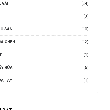
 VẢI
(24)
ẶT
(3)
AU SÀN
(10)
ỬA CHÉN
(12)
T
(1)
ẨY RỬA
(6)
ỬA TAY
(1)