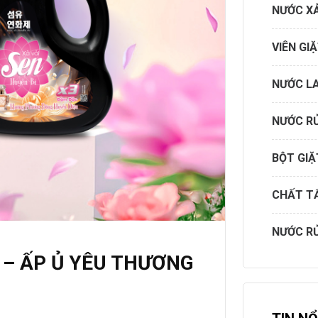
NƯỚC XẢ
VIÊN GI
NƯỚC L
NƯỚC R
BỘT GIẶ
CHẤT T
NƯỚC R
 – ẤP Ủ YÊU THƯƠNG