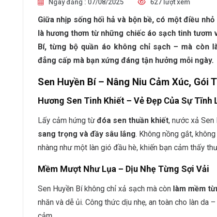
Ngày đăng : 07/08/2025
627 lượt xem
Giữa nhịp sống hối hả và bộn bề, có một điều nh
là hương thơm từ những chiếc áo sạch tinh tươm 
Bí, từng bộ quần áo không chỉ sạch – mà còn là
đẳng cấp mà bạn xứng đáng tận hưởng mỗi ngày.
Sen Huyền Bí – Nâng Niu Cảm Xúc, Gói
Hương Sen Tinh Khiết – Vẻ Đẹp Của Sự Tĩnh 
Lấy cảm hứng từ
đóa sen thuần khiết
, nước xả Sen
sang trọng và đầy sâu lắng
. Không nồng gắt, không
nhàng như một làn gió đầu hè, khiến bạn cảm thấy thư
Mềm Mượt Như Lụa – Dịu Nhẹ Từng Sợi Vải
Sen Huyền Bí không chỉ xả sạch mà còn
làm mềm từn
nhăn và dễ ủi. Công thức dịu nhẹ, an toàn cho làn da –
cảm.