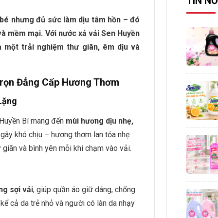
TIN NỔ
ỏ bé nhưng đủ sức làm dịu tâm hồn – đó
và mềm mại. Với nước xả vải Sen Huyền
 một trải nghiệm thư giãn, êm dịu và
 Trọn Đẳng Cấp Hương Thơm
Lặng
 Huyền Bí mang đến
mùi hương dịu nhẹ,
 gây khó chịu – hương thơm lan tỏa nhẹ
 giãn và bình yên mỗi khi chạm vào vải.
g sợi vải
, giúp quần áo giữ dáng, chống
 kể cả da trẻ nhỏ và người có làn da nhạy