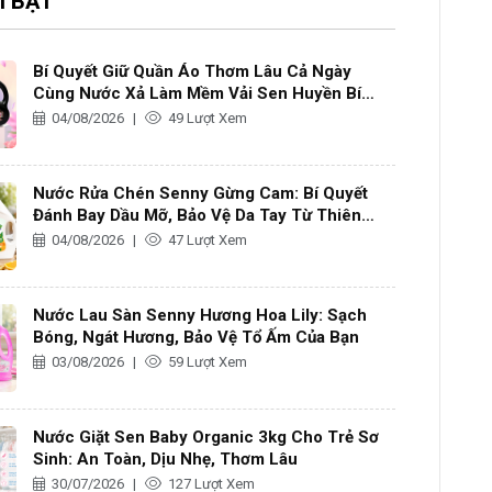
I BẬT
Bí Quyết Giữ Quần Áo Thơm Lâu Cả Ngày
Cùng Nước Xả Làm Mềm Vải Sen Huyền Bí
Hương Nước Hoa
04/08/2026
|
49 Lượt Xem
Nước Rửa Chén Senny Gừng Cam: Bí Quyết
Đánh Bay Dầu Mỡ, Bảo Vệ Da Tay Từ Thiên
Nhiên
04/08/2026
|
47 Lượt Xem
Nước Lau Sàn Senny Hương Hoa Lily: Sạch
Bóng, Ngát Hương, Bảo Vệ Tổ Ấm Của Bạn
03/08/2026
|
59 Lượt Xem
Nước Giặt Sen Baby Organic 3kg Cho Trẻ Sơ
Sinh: An Toàn, Dịu Nhẹ, Thơm Lâu
30/07/2026
|
127 Lượt Xem