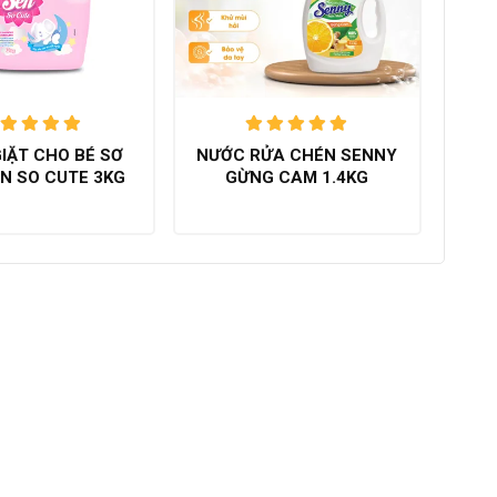
Được xếp
Được xếp
IẶT CHO BÉ SƠ
NƯỚC RỬA CHÉN SENNY
ạng
5.00
hạng
5.00
EN SO CUTE 3KG
GỪNG CAM 1.4KG
trên 5
trên 5