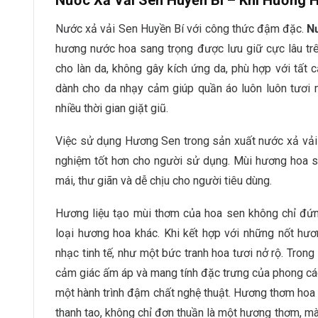
Nước Xả Vải Sen Huyền Bí – Khi Hương
Nước xả vải Sen Huyền Bí với công thức đậm đặc.
Nư
hương nước hoa sang trọng được lưu giữ cực lâu trê
cho làn da, không gây kích ứng da, phù hợp với tất 
dành cho da nhạy cảm giúp quần áo luôn luôn tươi 
nhiều thời gian giặt giũ.
Việc sử dụng Hương Sen trong sản xuất nước xả vải g
nghiệm tốt hơn cho người sử dụng. Mùi hương hoa s
mái, thư giãn và dễ chịu cho người tiêu dùng.
Hương liệu tạo mùi thơm của hoa sen không chỉ đứn
loại hương hoa khác. Khi kết hợp với những nốt hươ
nhạc tinh tế, như một bức tranh hoa tươi nở rộ. Tron
cảm giác ấm áp và mang tính đặc trưng của phong c
một hành trình đậm chất nghệ thuật. Hương thơm hoa s
thanh tao, không chỉ đơn thuần là một hương thơm, mà