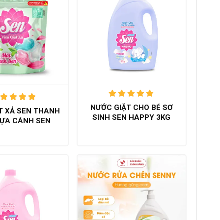
Được xếp
NƯỚC GIẶT CHO BÉ SƠ
Được xếp
ẶT XẢ SEN THANH
hạng
5.00
ạng
5.00
SINH SEN HAPPY 3KG
trên 5
ỰA CÁNH SEN
trên 5