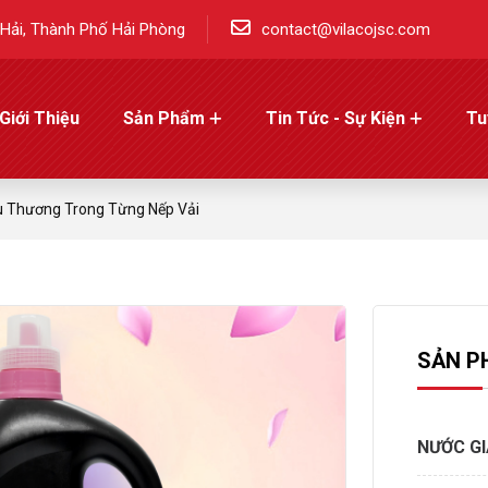
Hải, Thành Phố Hải Phòng
contact@vilacojsc.com
Giới Thiệu
Sản Phẩm
Tin Tức - Sự Kiện
Tu
êu Thương Trong Từng Nếp Vải
SẢN P
NƯỚC G