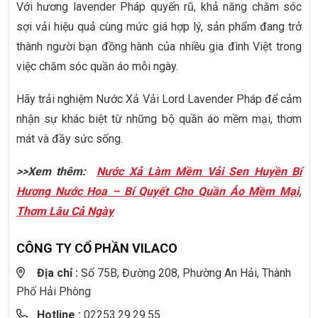
Với hương lavender Pháp quyến rũ, khả năng chăm sóc
sợi vải hiệu quả cùng mức giá hợp lý, sản phẩm đang trở
thành người bạn đồng hành của nhiều gia đình Việt trong
việc chăm sóc quần áo mỗi ngày.
Hãy trải nghiệm Nước Xả Vải Lord Lavender Pháp để cảm
nhận sự khác biệt từ những bộ quần áo mềm mại, thơm
mát và đầy sức sống.
>>Xem thêm:
Nước Xả Làm Mềm Vải Sen Huyền Bí
Hương Nước Hoa – Bí Quyết Cho Quần Áo Mềm Mại,
Thơm Lâu Cả Ngày
CÔNG TY CỔ PHẦN VILACO
Địa chỉ :
Số 75B, Đường 208, Phường An Hải, Thành
Phố Hải Phòng
Hotline :
02253.29.29.55