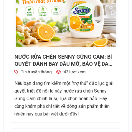
NƯỚC RỬA CHÉN SENNY GỪNG CAM: BÍ
QUYẾT ĐÁNH BAY DẦU MỠ, BẢO VỆ DA
TAY TỪ THIÊN NHIÊN
Tin truyền thông
42 lượt xem
Nếu bạn đang tìm kiếm một "trợ thủ" đắc lực giải
quyết triệt để nỗi lo này, nước rửa chén Senny
Gừng Cam chính là sự lựa chọn hoàn hảo. Hãy
cùng khám phá chi tiết về dòng sản phẩm thiên
nhiên này qua bài viết dưới đây!