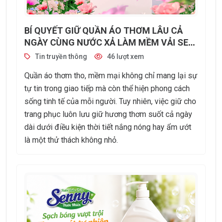
BÍ QUYẾT GIỮ QUẦN ÁO THƠM LÂU CẢ
NGÀY CÙNG NƯỚC XẢ LÀM MỀM VẢI SEN
HUYỀN BÍ HƯƠNG NƯỚC HOA
Tin truyền thông
46 lượt xem
Quần áo thơm tho, mềm mại không chỉ mang lại sự
tự tin trong giao tiếp mà còn thể hiện phong cách
sống tinh tế của mỗi người. Tuy nhiên, việc giữ cho
trang phục luôn lưu giữ hương thơm suốt cả ngày
dài dưới điều kiện thời tiết nắng nóng hay ẩm ướt
là một thử thách không nhỏ.