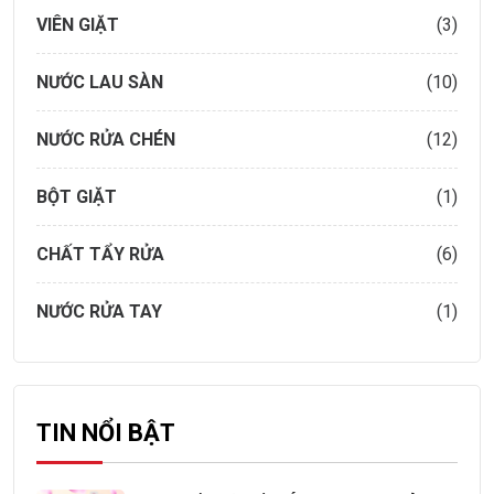
VIÊN GIẶT
(3)
NƯỚC LAU SÀN
(10)
NƯỚC RỬA CHÉN
(12)
BỘT GIẶT
(1)
CHẤT TẨY RỬA
(6)
NƯỚC RỬA TAY
(1)
TIN NỔI BẬT