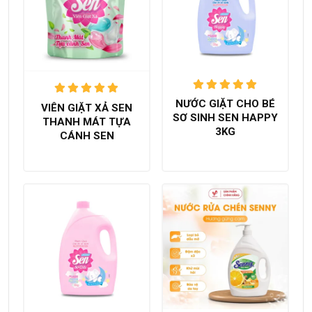
Được xếp
Được xếp
NƯỚC GIẶT CHO BÉ
VIÊN GIẶT XẢ SEN
hạng
5.00
hạng
5.00
SƠ SINH SEN HAPPY
THANH MÁT TỰA
trên 5
trên 5
3KG
CÁNH SEN