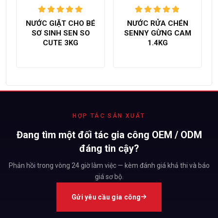
Được xếp
Được xếp
NƯỚC GIẶT CHO BÉ
NƯỚC RỬA CHÉN
hạng
5.00
hạng
5.00
SƠ SINH SEN SO
SENNY GỪNG CAM
trên 5
trên 5
CUTE 3KG
1.4KG
HỢP TÁC SẢN XUẤT
Đang tìm một đối tác gia công OEM / ODM
đáng tin cậy?
Phản hồi trong vòng 24 giờ làm việc — kèm đánh giá khả thi và báo
giá sơ bộ.
Gửi yêu cầu gia công