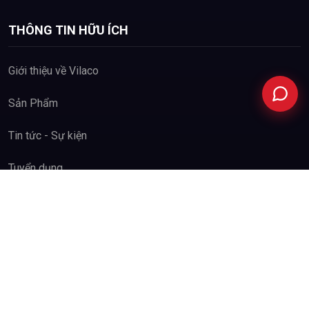
Hotline
02253.29.29.55
THÔNG TIN HỮU ÍCH
Facebook
Giới thiệu về Vilaco
Sản Phẩm
Tin tức - Sự kiện
Tuyển dụng
Hệ thống đại lý
Liên hệ với Vilaco
SẢN XUẤT & HỢP TÁC