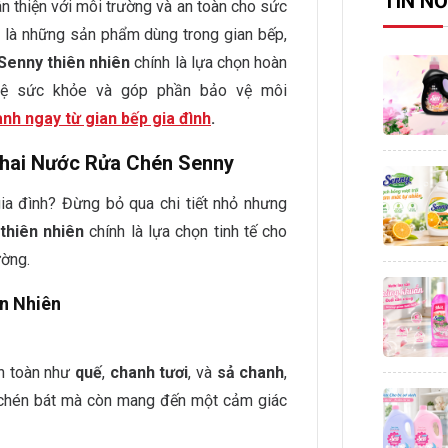
TIN NỔ
n thiện với môi trường và an toàn cho sức
t là những sản phẩm dùng trong gian bếp,
Senny thiên nhiên
chính là lựa chọn hoàn
vệ sức khỏe và góp phần bảo vệ môi
nh ngay từ gian bếp gia đình
.
Chai Nước Rửa Chén Senny
ia đình? Đừng bỏ qua chi tiết nhỏ nhưng
thiên nhiên
chính là lựa chọn tinh tế cho
ường.
n Nhiên
an toàn như
quế
,
chanh tươi
, và
sả chanh
,
 chén bát mà còn mang đến một cảm giác