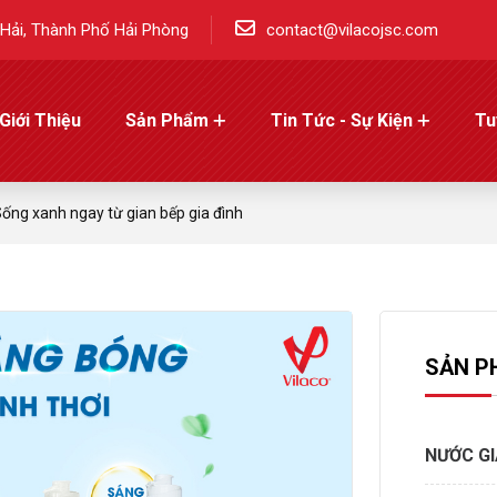
Hải, Thành Phố Hải Phòng
contact@vilacojsc.com
Giới Thiệu
Sản Phẩm
Tin Tức - Sự Kiện
Tu
ống xanh ngay từ gian bếp gia đình
SẢN P
NƯỚC G