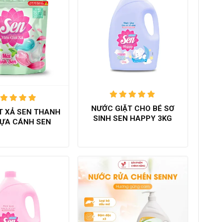
Được xếp
NƯỚC GIẶT CHO BÉ SƠ
Được xếp
ẶT XẢ SEN THANH
hạng
5.00
ạng
5.00
SINH SEN HAPPY 3KG
trên 5
ỰA CÁNH SEN
trên 5