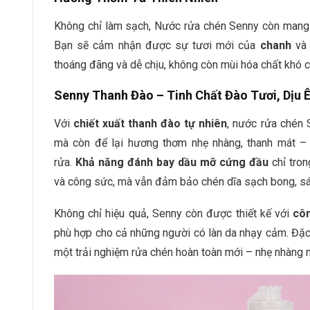
Không chỉ làm sạch, Nước rửa chén Senny còn mang l
Bạn sẽ cảm nhận được sự tươi mới của
chanh
v
thoáng đãng và dễ chịu, không còn mùi hóa chất khó c
Senny Thanh Đào – Tinh Chất Đào Tươi, Dịu 
Với
chiết xuất thanh đào tự nhiên
, nước rửa chén 
mà còn để lại hương thơm nhẹ nhàng, thanh mát – 
rửa.
Khả năng đánh bay dầu mỡ cứng đầu
chỉ tron
và công sức, mà vẫn đảm bảo chén dĩa sạch bong, s
Không chỉ hiệu quả, Senny còn được thiết kế với
côn
phù hợp cho cả những người có làn da nhạy cảm. Đặc 
một trải nghiệm rửa chén hoàn toàn mới – nhẹ nhàng 