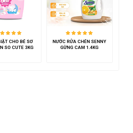
Được xếp
Được xếp
IẶT CHO BÉ SƠ
NƯỚC RỬA CHÉN SENNY
ạng
5.00
hạng
5.00
EN SO CUTE 3KG
GỪNG CAM 1.4KG
trên 5
trên 5