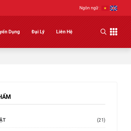
Ngôn ngữ :
yển Dụng
Đại Lý
Liên Hệ
HẨM
IẶT
(21)