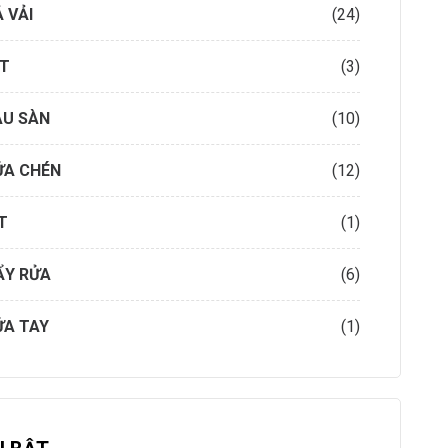
 VẢI
(24)
ẶT
(3)
AU SÀN
(10)
ỬA CHÉN
(12)
T
(1)
ẨY RỬA
(6)
ỬA TAY
(1)