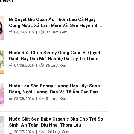
I BẬT
Bí Quyết Giữ Quần Áo Thơm Lâu Cả Ngày
Cùng Nước Xả Làm Mềm Vải Sen Huyền Bí
Hương Nước Hoa
04/08/2026
|
37 Lượt Xem
Nước Rửa Chén Senny Gừng Cam: Bí Quyết
Đánh Bay Dầu Mỡ, Bảo Vệ Da Tay Từ Thiên
Nhiên
04/08/2026
|
36 Lượt Xem
Nước Lau Sàn Senny Hương Hoa Lily: Sạch
Bóng, Ngát Hương, Bảo Vệ Tổ Ấm Của Bạn
03/08/2026
|
51 Lượt Xem
Nước Giặt Sen Baby Organic 3kg Cho Trẻ Sơ
Sinh: An Toàn, Dịu Nhẹ, Thơm Lâu
30/07/2026
|
120 Lượt Xem