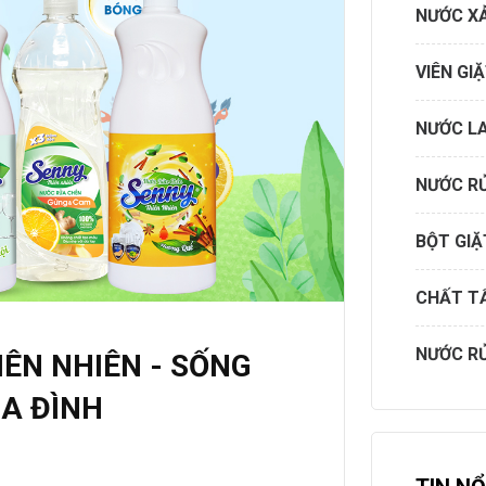
NƯỚC XẢ
VIÊN GI
NƯỚC L
NƯỚC R
BỘT GIẶ
CHẤT T
NƯỚC R
ÊN NHIÊN - SỐNG
IA ĐÌNH