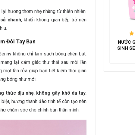
ại hương thơm nhẹ nhàng từ thiên nhiên.
à
sả chanh
, khiến không gian bếp trở nên
hịu.
Êm Đôi Tay Bạn
NƯỚC G
h
SINH S
Senny không chỉ làm sạch bóng chén bát,
mang lại cảm giác thư thái sau mỗi lần
g một lần rửa giúp bạn tiết kiệm thời gian
áng bóng như mới.
g thức dịu nhẹ
,
không gây khô da tay
,
biệt, hương thanh đào tinh tế còn tạo nên
như chăm sóc cho chính bản thân mình.