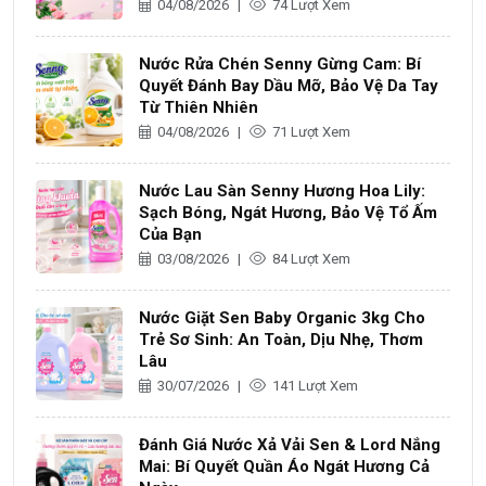
04/08/2026
|
74 Lượt Xem
Nước Rửa Chén Senny Gừng Cam: Bí
Quyết Đánh Bay Dầu Mỡ, Bảo Vệ Da Tay
Từ Thiên Nhiên
04/08/2026
|
71 Lượt Xem
Nước Lau Sàn Senny Hương Hoa Lily:
Sạch Bóng, Ngát Hương, Bảo Vệ Tổ Ấm
Của Bạn
03/08/2026
|
84 Lượt Xem
Nước Giặt Sen Baby Organic 3kg Cho
Trẻ Sơ Sinh: An Toàn, Dịu Nhẹ, Thơm
Lâu
30/07/2026
|
141 Lượt Xem
Đánh Giá Nước Xả Vải Sen & Lord Nắng
Mai: Bí Quyết Quần Áo Ngát Hương Cả