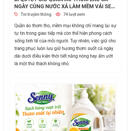
NGÀY CÙNG NƯỚC XẢ LÀM MỀM VẢI SEN
HUYỀN BÍ HƯƠNG NƯỚC HOA
Tin truyền thông
74 lượt xem
Quần áo thơm tho, mềm mại không chỉ mang lại sự
tự tin trong giao tiếp mà còn thể hiện phong cách
sống tinh tế của mỗi người. Tuy nhiên, việc giữ cho
trang phục luôn lưu giữ hương thơm suốt cả ngày
dài dưới điều kiện thời tiết nắng nóng hay ẩm ướt
là một thử thách không nhỏ.