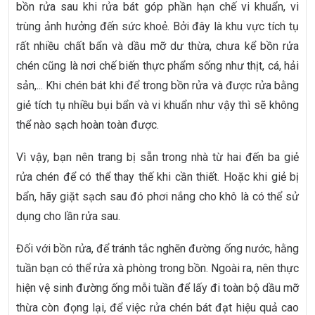
bồn rửa sau khi rửa bát góp phần hạn chế vi khuẩn, vi
trùng ảnh hưởng đến sức khoẻ. Bởi đây là khu vực tích tụ
rất nhiều chất bẩn và dầu mỡ dư thừa, chưa kể bồn rửa
chén cũng là nơi chế biến thực phẩm sống như thịt, cá, hải
sản,... Khi chén bát khi để trong bồn rửa và được rửa bằng
giẻ tích tụ nhiều bụi bẩn và vi khuẩn như vậy thì sẽ không
thể nào sạch hoàn toàn được.
Vì vậy, bạn nên trang bị sẵn trong nhà từ hai đến ba giẻ
rửa chén để có thể thay thế khi cần thiết. Hoặc khi giẻ bị
bẩn, hãy giặt sạch sau đó phơi nắng cho khô là có thể sử
dụng cho lần rửa sau.
Đối với bồn rửa, để tránh tắc nghẽn đường ống nước, hằng
tuần bạn có thể rửa xà phòng trong bồn. Ngoài ra, nên thực
hiện vệ sinh đường ống mỗi tuần để lấy đi toàn bộ dầu mỡ
thừa còn đọng lại, để việc rửa chén bát đạt hiệu quả cao