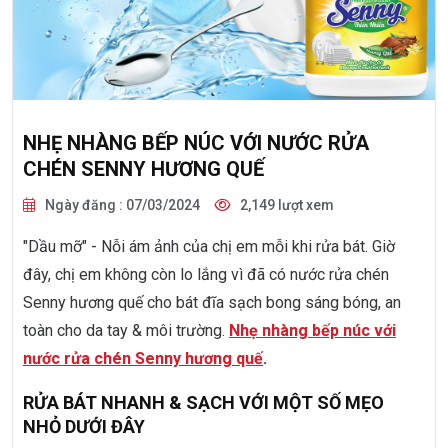
NHẸ NHÀNG BẾP NÚC VỚI NƯỚC RỬA
CHÉN SENNY HƯƠNG QUẾ
Ngày đăng : 07/03/2024
2,149 lượt xem
"Dầu mỡ" - Nỗi ám ảnh của chị em mỗi khi rửa bát. Giờ
đây, chị em không còn lo lắng vì đã có nước rửa chén
Senny hương quế cho bát đĩa sạch bong sáng bóng, an
toàn cho da tay & môi trường.
Nhẹ nhàng bếp núc với
nước rửa chén Senny hương quế
.
RỬA BÁT NHANH & SẠCH VỚI MỘT SỐ MẸO
NHỎ DƯỚI ĐÂY