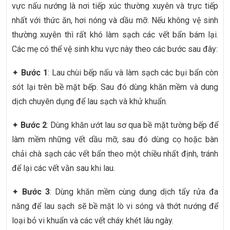
vực nấu nướng là nơi tiếp xúc thường xuyên và trực tiếp
nhất với thức ăn, hơi nóng và dầu mỡ. Nếu không vệ sinh
thường xuyên thì rất khó làm sạch các vết bẩn bám lại.
Các mẹ có thể vệ sinh khu vực này theo các bước sau đây:
✦
Bước 1
: Lau chùi bếp nấu và làm sạch các bụi bẩn còn
sót lại trên bề mặt bếp. Sau đó dùng khăn mềm và dung
dịch chuyên dụng để lau sạch và khử khuẩn.
✦
Bước 2
: Dùng khăn ướt lau sơ qua bề mặt tường bếp để
làm mềm những vết dầu mỡ, sau đó dùng cọ hoặc bàn
chải chà sạch các vết bẩn theo một chiều nhất định, tránh
để lại các vết vằn sau khi lau.
✦
Bước 3
: Dùng khăn mềm cùng dung dịch tẩy rửa đa
năng để lau sạch sẽ bề mặt lò vi sóng và thớt nướng để
loại bỏ vi khuẩn và các vết cháy khét lâu ngày.