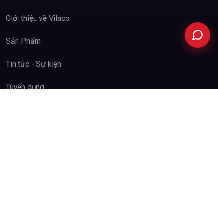
Facebook
Giới thiệu về Vilaco
Sản Phẩm
Tin tức - Sự kiện
Tuyển dụng
Hệ thống đại lý
Liên hệ với Vilaco
SẢN XUẤT & HỢP TÁC
Gia công OEM
Gia công ODM