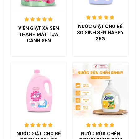
Được xếp
Được xếp
NƯỚC GIẶT CHO BÉ
VIÊN GIẶT XẢ SEN
hạng
5.00
hạng
5.00
SƠ SINH SEN HAPPY
THANH MÁT TỰA
trên 5
trên 5
3KG
CÁNH SEN
Được xếp
Được xếp
NƯỚC GIẶT CHO BÉ
NƯỚC RỬA CHÉN
hạng
5.00
hạng
5.00