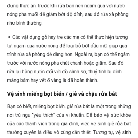
đựng thức ăn, trước khi rửa bạn nên ngâm qua với nước
nóng pha muối để giảm bớt độ dính, sau đó rửa xà phòng
như bình thường.
✦ Các vật dụng gỗ hay tre các mẹ có thể thực hiện tương
tự, ngâm qua nước nóng để loại bỏ bớt dầu mỡ, giúp quá
trình rửa xà phòng dễ dàng hơn. Ngoài ra, bạn có thể ngâm
trước với nước nóng pha chút chanh hoặc giấm. Sau đó
rửa lại bằng nước đối với đồ sành sứ, thuỷ tinh bị dính
mảng bám hay vết ố vàng là đã hoàn thành.
Vệ sinh miếng bọt biển / giẻ và chậu rửa bát
Bạn có biết, miếng bọt biển, giẻ rửa bát là một trong những
nơi trú ngụ “yêu thích” của vi khuẩn. Để bảo vệ sức khỏe
của các thành viên trong gia đình, việc vệ sinh giẻ rửa bát
thường xuyên là điều vô cùng cần thiết. Tương tự, vệ sinh