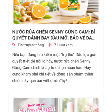
NƯỚC RỬA CHÉN SENNY GỪNG CAM: BÍ
QUYẾT ĐÁNH BAY DẦU MỠ, BẢO VỆ DA
TAY TỪ THIÊN NHIÊN
Tin truyền thông
71 lượt xem
Nếu bạn đang tìm kiếm một "trợ thủ" đắc lực giải
quyết triệt để nỗi lo này, nước rửa chén Senny
Gừng Cam chính là sự lựa chọn hoàn hảo. Hãy
cùng khám phá chi tiết về dòng sản phẩm thiên
nhiên này qua bài viết dưới đây!