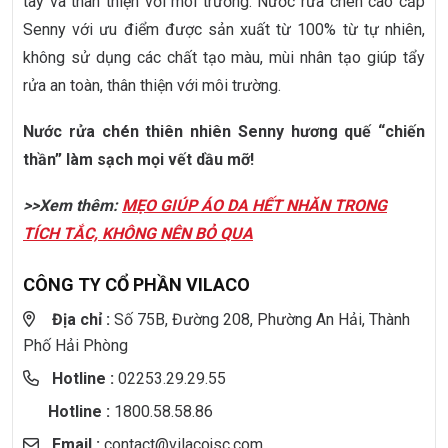
tay và thân thiện với môi trường. Nước rửa chén cao cấp
Senny với ưu điểm được sản xuất từ 100% từ tự nhiên,
không sử dụng các chất tạo màu, mùi nhân tạo giúp tẩy
rửa an toàn, thân thiện với môi trường.
Nước rửa chén thiên nhiên Senny hương quế “chiến
thần” làm sạch mọi vết dầu mỡ!
>>Xem thêm:
MẸO GIÚP ÁO DA HẾT NHĂN TRONG
TÍCH TẮC, KHÔNG NÊN BỎ QUA
CÔNG TY CỔ PHẦN VILACO
Địa chỉ :
Số 75B, Đường 208, Phường An Hải, Thành
Phố Hải Phòng
Hotline :
02253.29.29.55
Hotline :
1800.58.58.86
Email :
contact@vilacojsc.com