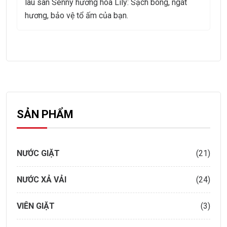
lau sàn Senny hương hoa Lily: Sạch bóng, ngát
hương, bảo vệ tổ ấm của bạn.
SẢN PHẨM
NƯỚC GIẶT
(21)
NƯỚC XẢ VẢI
(24)
VIÊN GIẶT
(3)