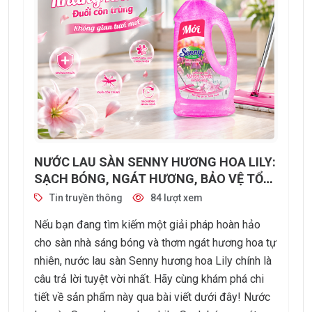
NƯỚC LAU SÀN SENNY HƯƠNG HOA LILY:
SẠCH BÓNG, NGÁT HƯƠNG, BẢO VỆ TỔ
ẤM CỦA BẠN
Tin truyền thông
84 lượt xem
Nếu bạn đang tìm kiếm một giải pháp hoàn hảo
cho sàn nhà sáng bóng và thơm ngát hương hoa tự
nhiên, nước lau sàn Senny hương hoa Lily chính là
câu trả lời tuyệt vời nhất. Hãy cùng khám phá chi
tiết về sản phẩm này qua bài viết dưới đây! Nước