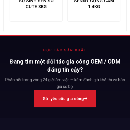
SƠ SINH SEN SO
SENNY GỪNG CAM
trên 5
trên 5
CUTE 3KG
1.4KG
HỢP TÁC SẢN XUẤT
Đang tìm một đối tác gia công OEM / ODM
đáng tin cậy?
Phản hồi trong vòng 24 giờ làm việc — kèm đánh giá khả thi và báo
giá sơ bộ.
Gửi yêu cầu gia công