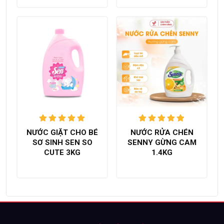
Được xếp
Được xếp
NƯỚC GIẶT CHO BÉ
NƯỚC RỬA CHÉN
hạng
5.00
hạng
5.00
SƠ SINH SEN SO
SENNY GỪNG CAM
trên 5
trên 5
CUTE 3KG
1.4KG