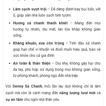
Làm sạch vượt trội
– Dễ dàng đánh bay bụi bẩn, vết
ố, giúp sàn nhà luôn sạch tinh tươm.
Hương sả chanh thanh khiết
– Mang đến mùi
hương tự nhiên, dịu mát, lan tỏa khắp không gian
sống.
Kháng khuẩn, xua côn trùng
– Tinh dầu sả chanh
giúp hạn chế vi khuẩn và đuổi muỗi hiệu quả, bảo vệ
sức khỏe cho cả gia đình.
An toàn & thân thiện
– Dịu nhẹ, không gây hại cho
da tay, phù hợp sử dụng trong mọi không gian sống,
từ phòng khách, phòng ngủ đến nhà bếp.
Với
Senny Sả Chanh
, mỗi lần lau dọn không chỉ là làm
sạch mà còn là cách mang đến
năng lượng tươi mới
và
sự an tâm
cho ngôi nhà thân yêu.