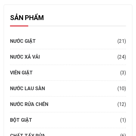
SẢN PHẨM
NƯỚC GIẶT
(21)
NƯỚC XẢ VẢI
(24)
VIÊN GIẶT
(3)
NƯỚC LAU SÀN
(10)
NƯỚC RỬA CHÉN
(12)
BỘT GIẶT
(1)
CHẤT TẨY RỬA
(6)