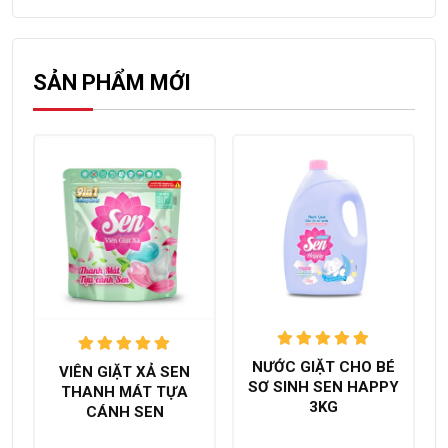
SẢN PHẨM MỚI
Được xếp
Được xếp
NƯỚC GIẶT CHO BÉ
VIÊN GIẶT XẢ SEN
hạng
5.00
hạng
5.00
SƠ SINH SEN HAPPY
THANH MÁT TỰA
trên 5
trên 5
3KG
CÁNH SEN