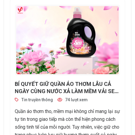
BÍ QUYẾT GIỮ QUẦN ÁO THƠM LÂU CẢ
NGÀY CÙNG NƯỚC XẢ LÀM MỀM VẢI SEN
HUYỀN BÍ HƯƠNG NƯỚC HOA
Tin truyền thông
74 lượt xem
Quần áo thơm tho, mềm mại không chỉ mang lại sự
tự tin trong giao tiếp mà còn thể hiện phong cách
sống tinh tế của mỗi người. Tuy nhiên, việc giữ cho
trang phục luôn lưu giữ hương thơm suốt cả ngày