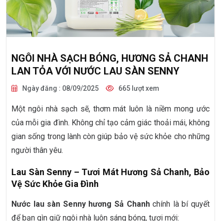
NGÔI NHÀ SẠCH BÓNG, HƯƠNG SẢ CHANH
LAN TỎA VỚI NƯỚC LAU SÀN SENNY
Ngày đăng : 08/09/2025
665 lượt xem
Một ngôi nhà sạch sẽ, thơm mát luôn là niềm mong ước
của mỗi gia đình. Không chỉ tạo cảm giác thoải mái, không
gian sống trong lành còn giúp bảo vệ sức khỏe cho những
người thân yêu.
Lau Sàn Senny – Tươi Mát Hương Sả Chanh, Bảo
Vệ Sức Khỏe Gia Đình
Nước lau sàn Senny hương Sả Chanh
chính là bí quyết
để bạn gìn giữ ngôi nhà luôn sáng bóng, tươi mới: