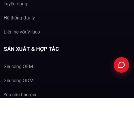
Tuyển dụng
Hệ thống đại lý
Hotline
Liên hệ với Vilaco
02253.29.29.55
SẢN XUẤT & HỢP TÁC
Facebook
Gia công OEM
Gia công ODM
Yêu cầu báo giá
© 2026 Bản quyền thuộc về CÔNG TY CỔ PHẦN VILACO
Thiết kế bởi
www.vietads.net.vn