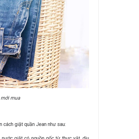
n mới mua
ện cách giặt quần Jean như sau:
 nước giặt có nguồn gốc từ thực vật, dịu