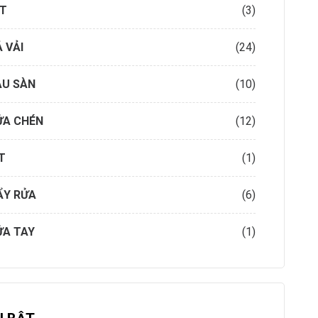
ẶT
(3)
 VẢI
(24)
AU SÀN
(10)
ỬA CHÉN
(12)
T
(1)
ẨY RỬA
(6)
ỬA TAY
(1)