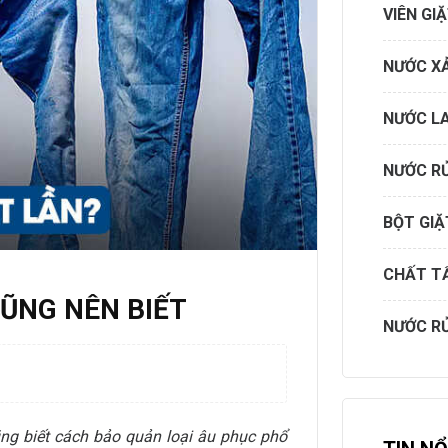
VIÊN GI
NƯỚC XẢ
NƯỚC L
NƯỚC R
BỘT GIẶ
CHẤT T
CŨNG NÊN BIẾT
NƯỚC R
ũng biết cách bảo quản loại âu phục phổ