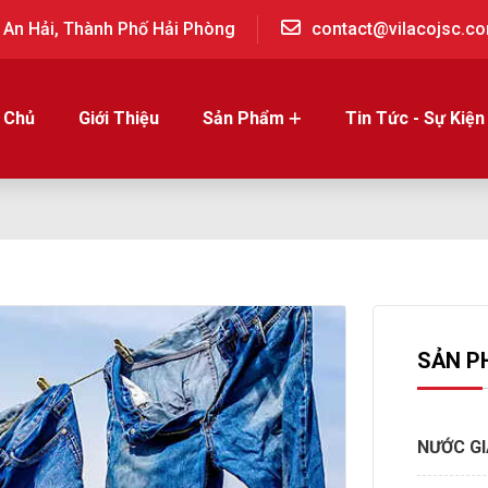
 An Hải, Thành Phố Hải Phòng
contact@vilacojsc.c
 Chủ
Giới Thiệu
Sản Phẩm
Tin Tức - Sự Kiện
SẢN P
NƯỚC G