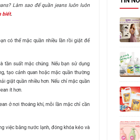
TIN NỔ
 jeans? Làm sao để quần jeans luôn luôn
 biết
.
ạn có thể mặc quần nhiều lần rồi giặt để
và tần suất mặc chúng. Nếu bạn sử dụng
ng, tạo cảnh quan hoặc mặc quần thường
phải giặt quần nhiều hơn. Nếu chỉ mặc quần
ean ít hơn.
ean ở nơi thoáng khí, mỗi lần mặc chỉ cần
công việc bằng nước lạnh, đóng khóa kéo và