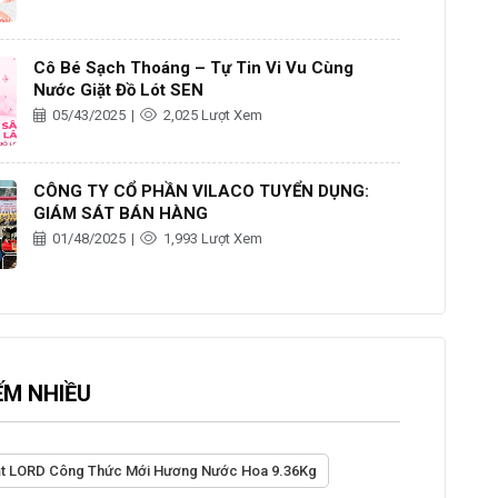
Cô Bé Sạch Thoáng – Tự Tin Vi Vu Cùng
Nước Giặt Đồ Lót SEN
05/43/2025
|
2,025 Lượt Xem
CÔNG TY CỔ PHẦN VILACO TUYỂN DỤNG:
GIÁM SÁT BÁN HÀNG
01/48/2025
|
1,993 Lượt Xem
ẾM NHIỀU
ặt LORD Công Thức Mới Hương Nước Hoa 9.36Kg