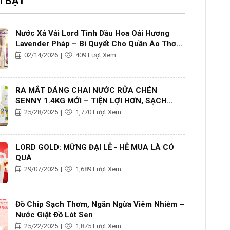
I BẬT
Nước Xả Vải Lord Tinh Dầu Hoa Oải Hương
Lavender Pháp – Bí Quyết Cho Quần Áo Thơm
Lâu, Mềm Mại
02/14/2026
|
409 Lượt Xem
RA MẮT DÁNG CHAI NƯỚC RỬA CHÉN
SENNY 1.4KG MỚI – TIỆN LỢI HƠN, SẠCH
THƠM HƠN
25/28/2025
|
1,770 Lượt Xem
LORD GOLD: MỪNG ĐẠI LỄ - HỄ MUA LÀ CÓ
QUÀ
29/07/2025
|
1,689 Lượt Xem
Đồ Chip Sạch Thơm, Ngăn Ngừa Viêm Nhiễm –
Nước Giặt Đồ Lót Sen
25/22/2025
|
1,875 Lượt Xem