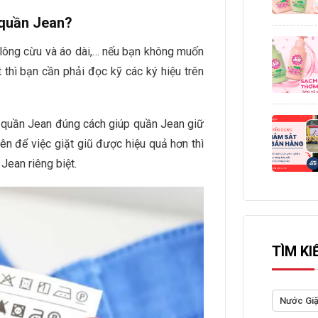
t quần Jean?
o lông cừu và áo dài,… nếu bạn không muốn
 thì bạn cần phải đọc kỹ các ký hiệu trên
t quần Jean đúng cách giúp quần Jean giữ
iên để việc giặt giũ được hiệu quả hơn thì
Jean riêng biệt.
TÌM KI
Nước Gi