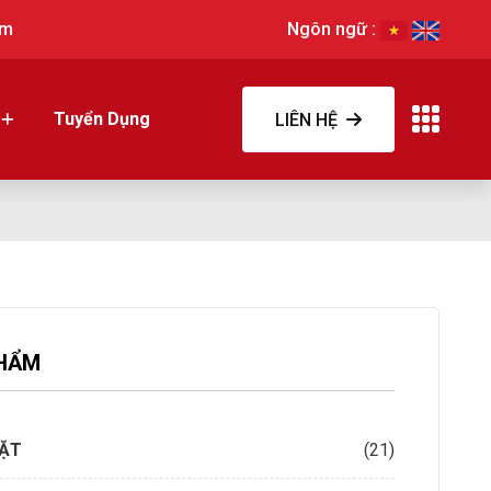
om
Ngôn ngữ :
Tuyển Dụng
LIÊN HỆ
HẨM
IẶT
(21)