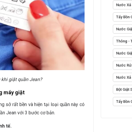
Nước Xả 
Tẩy Bồn 
Nước Giặ
Thông - 
Nước Giặ
Nước Rửa
Nước Xả
 khi giặt quần Jean?
Bột Giặt
g máy giặt
Tẩy Bồn 
 sở rất bền và hiện tại loại quần này có
uần Jean với 3 bước cơ bản.
nh tế.