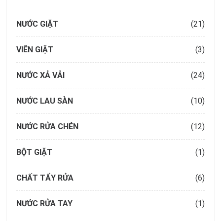
NƯỚC GIẶT
(21)
VIÊN GIẶT
(3)
NƯỚC XẢ VẢI
(24)
NƯỚC LAU SÀN
(10)
NƯỚC RỬA CHÉN
(12)
BỘT GIẶT
(1)
CHẤT TẨY RỬA
(6)
NƯỚC RỬA TAY
(1)