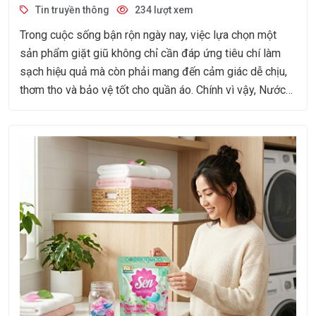
Tin truyền thông
234 lượt xem
Trong cuộc sống bận rộn ngày nay, việc lựa chọn một
sản phẩm giặt giũ không chỉ cần đáp ứng tiêu chí làm
sạch hiệu quả mà còn phải mang đến cảm giác dễ chịu,
thơm tho và bảo vệ tốt cho quần áo. Chính vì vậy, Nước
Giặt Lord Delux hương nước hoa đang trở thành lựa chọn
được nhiều gia đình yêu thích nhờ khả năng làm sạch
vượt trội kết hợp cùng hương thơm sang trọng, tinh tế.