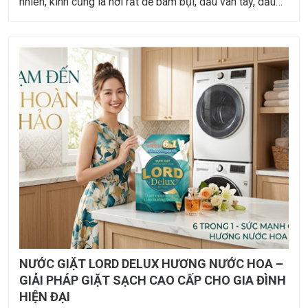
nhiên, kính cũng là nơi rất dễ bám bụi, dấu vân tay, dầu
mỡ, hơi nước và các mùi khó chịu trong quá trình sử dụng
hàng ngày.
NƯỚC GIẶT LORD DELUX HƯƠNG NƯỚC HOA –
GIẢI PHÁP GIẶT SẠCH CAO CẤP CHO GIA ĐÌNH
HIỆN ĐẠI