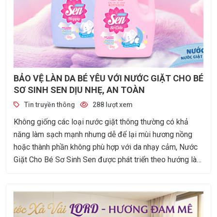
BẢO VỆ LÀN DA BÉ YÊU VỚI NƯỚC GIẶT CHO BÉ
SƠ SINH SEN DỊU NHẸ, AN TOÀN
Tin truyền thông
288 lượt xem
Không giống các loại nước giặt thông thường có khả
năng làm sạch mạnh nhưng dễ để lại mùi hương nồng
hoặc thành phần không phù hợp với da nhạy cảm, Nước
Giặt Cho Bé Sơ Sinh Sen được phát triển theo hướng làm
sạch dịu nhẹ, giúp loại bỏ bụi bẩn trên quần áo mà vẫn
giữ được sự mềm mại cho từng sợi vải.