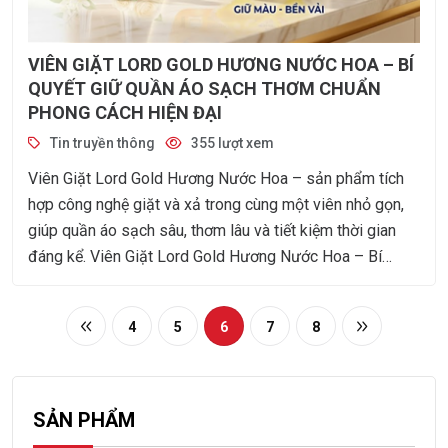
VIÊN GIẶT LORD GOLD HƯƠNG NƯỚC HOA – BÍ
QUYẾT GIỮ QUẦN ÁO SẠCH THƠM CHUẨN
PHONG CÁCH HIỆN ĐẠI
Tin truyền thông
355 lượt xem
Viên Giặt Lord Gold Hương Nước Hoa – sản phẩm tích
hợp công nghệ giặt và xả trong cùng một viên nhỏ gọn,
giúp quần áo sạch sâu, thơm lâu và tiết kiệm thời gian
đáng kể. Viên Giặt Lord Gold Hương Nước Hoa – Bí
Quyết Giữ Quần Áo Sạch Thơm
4
5
6
7
8
SẢN PHẨM