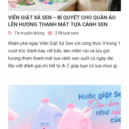
VIÊN GIẶT XẢ SEN – BÍ QUYẾT CHO QUẦN ÁO
LÊN HƯƠNG THANH MÁT TỰA CÁNH SEN
Tin truyền thông
218 lượt xem
Khám phá ngay Viên Giặt Xả Sen với công thức 9 trong 1
vượt trội. Đánh bay vết bẩn, làm mềm vải và lưu giữ
hương thơm thanh mát tựa cánh sen suốt cả ngày dài.
Bài viết đánh giá chi tiết từ A-Z giúp bạn có lựa chọn giặt
giũ thông minh nhất! Viên Giặt Xả Sen – Bí Quyết Cho
Quần Áo Lên Hương Thanh Mát Tựa Cánh Sen