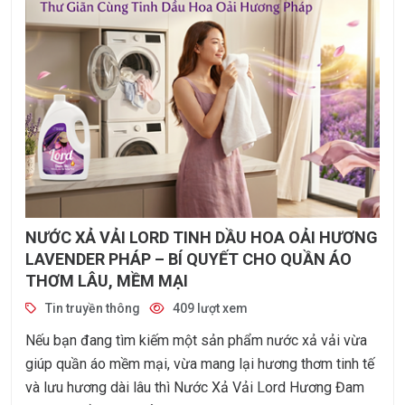
NƯỚC XẢ VẢI LORD TINH DẦU HOA OẢI HƯƠNG
LAVENDER PHÁP – BÍ QUYẾT CHO QUẦN ÁO
THƠM LÂU, MỀM MẠI
Tin truyền thông
409 lượt xem
Nếu bạn đang tìm kiếm một sản phẩm nước xả vải vừa
giúp quần áo mềm mại, vừa mang lại hương thơm tinh tế
và lưu hương dài lâu thì Nước Xả Vải Lord Hương Đam