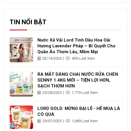
TIN NỔI BẬT
Nước Xả Vải Lord Tinh Dầu Hoa Oải
Hương Lavender Pháp – Bí Quyết Cho
Quần Áo Thơm Lâu, Mềm Mại
02/14/2026
|
409 Lượt Xem
RA MẮT DÁNG CHAI NƯỚC RỬA CHÉN
SENNY 1.4KG MỚI – TIỆN LỢI HƠN,
SẠCH THƠM HƠN
25/28/2025
|
1,770 Lượt Xem
LORD GOLD: MỪNG ĐẠI LỄ - HỄ MUA LÀ
CÓ QUÀ
29/07/2025
|
1,689 Lượt Xem