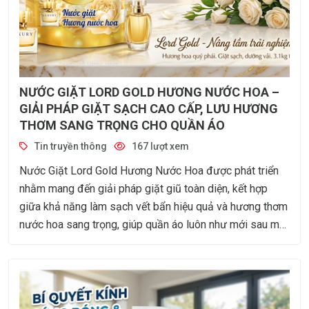
NƯỚC GIẶT LORD GOLD HƯƠNG NƯỚC HOA –
GIẢI PHÁP GIẶT SẠCH CAO CẤP, LƯU HƯƠNG
THƠM SANG TRỌNG CHO QUẦN ÁO
Tin truyền thông
167 lượt xem
Nước Giặt Lord Gold Hương Nước Hoa được phát triển
nhằm mang đến giải pháp giặt giũ toàn diện, kết hợp
giữa khả năng làm sạch vết bẩn hiệu quả và hương thơm
nước hoa sang trọng, giúp quần áo luôn như mới sau mỗi
lần giặt. Nước Giặt Lord Gold Hương Nước Hoa – Giải
pháp giặt sạch cao cấp, lưu hương thơm sang trọng cho
quần áo.