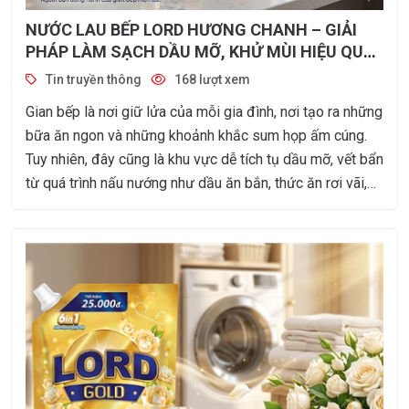
NƯỚC LAU BẾP LORD HƯƠNG CHANH – GIẢI
PHÁP LÀM SẠCH DẦU MỠ, KHỬ MÙI HIỆU QUẢ
CHO GIAN BẾP HIỆN ĐẠI
Tin truyền thông
168 lượt xem
Gian bếp là nơi giữ lửa của mỗi gia đình, nơi tạo ra những
bữa ăn ngon và những khoảnh khắc sum họp ấm cúng.
Tuy nhiên, đây cũng là khu vực dễ tích tụ dầu mỡ, vết bẩn
từ quá trình nấu nướng như dầu ăn bắn, thức ăn rơi vãi,
khói và mùi thức ăn bám lâu ngày. Nước Lau Bếp Lord
Hương Chanh ra đời nhằm mang đến giải pháp làm sạch
hiệu quả, giúp loại bỏ dầu mỡ nhanh chóng đồng thời
mang lại hương chanh tươi mát, giúp gian bếp luôn sạch
sẽ và dễ chịu.